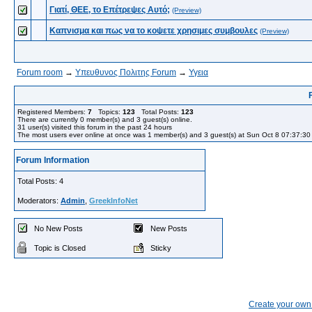
Γιατί, ΘΕΕ, το Επέτρεψες Αυτό;
(Preview)
Καπνισμα και πως να το κοψετε χρησιμες συμβουλες
(Preview)
Forum room
→
Yπευθυνος Πολιτης Forum
→
Υγεια
Registered Members:
7
Topics:
123
Total Posts:
123
There are currently
0
member(s) and
3
guest(s) online
.
31
user(s) visited this forum in the past 24 hours
The most users ever online at once was 1 member(s) and 3 guest(s) at Sun Oct 8 07:37:3
Forum Information
Total Posts: 4
Moderators:
Admin
,
GreekInfoNet
No New Posts
New Posts
Topic is Closed
Sticky
Create your ow