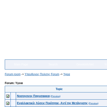
Main Page
Search
GreekInfoNet
Υ
Forum room
->
Yπευθυνος Πολιτης Forum
->
Υγεια
Forum: Υγεια
Topic
Νοσογονος Παχυσαρκια
(Preview)
Εναλλακτικές Λύσεις Ποιότητας, Αντί της Μετάγγισης
(Preview)